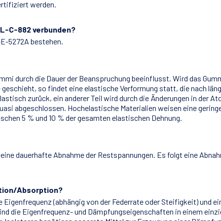
tifiziert werden.
MIL-C-882 verbunden?
-E-5272A bestehen.
ummi durch die Dauer der Beanspruchung beeinflusst. Wird das Gum
e geschieht, so findet eine elastische Verformung statt, die nach län
 elastisch zurück, ein anderer Teil wird durch die Änderungen in der 
quasi abgeschlossen. Hochelastische Materialien weisen eine gering
wischen 5 % und 10 % der gesamten elastischen Dehnung.
gt eine dauerhafte Abnahme der Restspannungen. Es folgt eine Abna
ation/Absorption?
e Eigenfrequenz (abhängig von der Federrate oder Steifigkeit) und 
sind die Eigenfrequenz- und Dämpfungseigenschaften in einem einzi