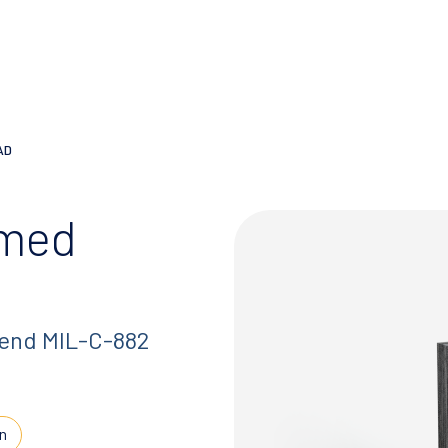
AD
rmed
end MIL-C-882
n