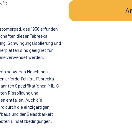
5 °C
An
astomerpad, das 1936 erfunden
chaften dieser Fabreeka
ung, Schwingungsisolierung und
erplatten sind geeignet für
eile verwendet werden.
e von schweren Maschinen
 erforderlich ist. Fabreeka-
bekannten Spezifikationen MIL-C-
tten Rissbildung und
n entfallen. Auch die
d durch die einzigartigen
fbaus und der Belastbarkeit
uesten Einsatzbedingungen.