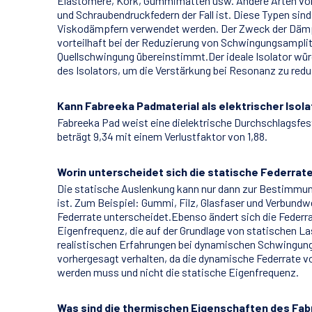
Elastomere, Kork, Gummimatten usw. Andere Arten von 
und Schraubendruckfedern der Fall ist. Diese Typen si
Viskodämpfern verwendet werden. Der Zweck der Dämpfun
vorteilhaft bei der Reduzierung von Schwingungsamplit
Quellschwingung übereinstimmt.Der ideale Isolator wür
des Isolators, um die Verstärkung bei Resonanz zu redu
Kann Fabreeka Padmaterial als elektrischer Isol
Fabreeka Pad weist eine dielektrische Durchschlagsfes
beträgt 9,34 mit einem Verlustfaktor von 1,88.
Worin unterscheidet sich die statische Federrat
Die statische Auslenkung kann nur dann zur Bestimmung
ist. Zum Beispiel: Gummi, Filz, Glasfaser und Verbundwe
Federrate unterscheidet.Ebenso ändert sich die Federr
Eigenfrequenz, die auf der Grundlage von statischen L
realistischen Erfahrungen bei dynamischen Schwingunge
vorhergesagt verhalten, da die dynamische Federrate v
werden muss und nicht die statische Eigenfrequenz.
Was sind die thermischen Eigenschaften des Fa