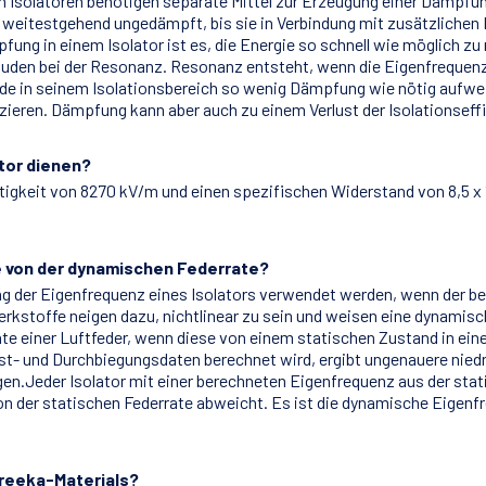
Isolatoren benötigen separate Mittel zur Erzeugung einer Dämpfung
nd weitestgehend ungedämpft, bis sie in Verbindung mit zusätzlich
g in einem Isolator ist es, die Energie so schnell wie möglich zu
uden bei der Resonanz. Resonanz entsteht, wenn die Eigenfrequenz 
de in seinem Isolationsbereich so wenig Dämpfung wie nötig aufwei
zieren. Dämpfung kann aber auch zu einem Verlust der Isolationseffi
ator dienen?
tigkeit von 8270 kV/m und einen spezifischen Widerstand von 8,5 x
e von der dynamischen Federrate?
 der Eigenfrequenz eines Isolators verwendet werden, wenn der betr
rkstoffe neigen dazu, nichtlinear zu sein und weisen eine dynamisch
ate einer Luftfeder, wenn diese von einem statischen Zustand in e
ast- und Durchbiegungsdaten berechnet wird, ergibt ungenauere nied
n.Jeder Isolator mit einer berechneten Eigenfrequenz aus der stat
on der statischen Federrate abweicht. Es ist die dynamische Eigenf
breeka-Materials?