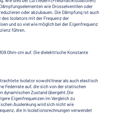
, wie dies bei Luftfedern (Pneumatikisolatoren)
en Dämpfungselementen wie Drosselventilen oder
 reduzieren oder abzubauen. Die Dämpfung ist auch
des Isolators mit der Frequenz der
sen und so viel wie möglich bei der Eigenfrequenz
zienz führen.
 109 Ohm-cm auf. Die dielektrische Konstante
achtete Isolator sowohl linear als auch elastisch
e Federrate auf, die sich von der statischen
inen dynamischen Zustand übergeht.Die
rigere Eigenfrequenzen im Vergleich zu
ischen Auslenkung wird sich nicht wie
requenz, die in Isolationsrechnungen verwendet