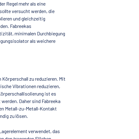
der Regel mehr als eine
sollte versucht werden, die
ieren und gleichzeitig
iden. Fabreekas
tizität, minimalen Durchbiegung
ngungsisolator als weichere
 Körperschall zu reduzieren. Mit
sche Vibrationen reduzieren,
örperschallisolierung ist es
t werden. Daher sind Fabreeka
en Metall-zu-Metall-Kontakt
ndig zu lösen.
s Lagerelement verwendet, das
n den tragenden Flächen