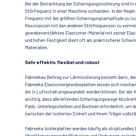
Bei der Betrachtung der Schwingungsisolierung sind in 
Störfrequenz in einer Maschine vorhanden. In der Regel 
Frequenz mit der größten Schwingungsamplitude zu isol
Resonanzen mit den anderen Störfrequenzen zu verme
gewebeverstärktes Elastomer-Material mit seiner Elas
und hohen Festigkeit dient oft als praktischerer Schwi
Materialien.
Sehr effektiv, flexibel und robust
Fabreekas Beitrag zur Lärmisolierung besteht darin, den
Fabreeka Elastomergewebeplatten lassen sich mechani
die in Luftschall umgewandelt werden können. Bei der K
wichtig, dass alle leitenden Schwingungswege blockier
Pads, Unterlegscheiben und Buchsen erforderlich, um d
zwischen der isolierten Einheit und ihrem Träger vollstä
Fabreeka Isolierplatten werden häufig als strukturelle
Oberflächenunregelmäßigkeiten und Drehungen zwische