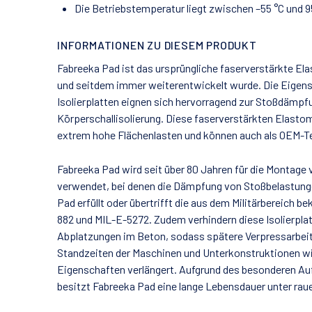
Die Betriebstemperatur liegt zwischen –55 °C und 9
INFORMATIONEN ZU DIESEM PRODUKT
Fabreeka Pad ist das ursprüngliche faserverstärkte El
und seitdem immer weiterentwickelt wurde. Die Eigens
Isolierplatten eignen sich hervorragend zur Stoßdämpf
Körperschallisolierung. Diese faserverstärkten Elastom
extrem hohe Flächenlasten und können auch als OEM-T
Fabreeka Pad wird seit über 80 Jahren für die Montag
verwendet, bei denen die Dämpfung von Stoßbelastungen
Pad erfüllt oder übertrifft die aus dem Militärbereich 
882 und MIL-E-5272. Zudem verhindern diese Isolierpla
Abplatzungen im Beton, sodass spätere Verpressarbeite
Standzeiten der Maschinen und Unterkonstruktionen wir
Eigenschaften verlängert. Aufgrund des besonderen Au
besitzt Fabreeka Pad eine lange Lebensdauer unter ra